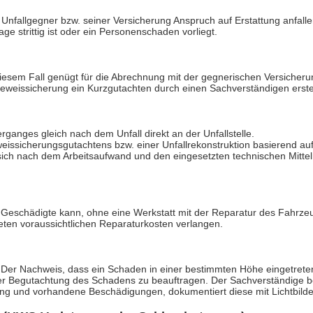
nfallgegner bzw. seiner Versicherung Anspruch auf Erstattung anfalle
ge strittig ist oder ein Personenschaden vorliegt.
iesem Fall genügt für die Abrechnung mit der gegnerischen Versicherun
 Beweissicherung ein Kurzgutachten durch einen Sachverständigen erste
erganges gleich nach dem Unfall direkt an der Unfallstelle.
eweissicherungsgutachtens bzw. einer Unfallrekonstruktion basierend a
sich nach dem Arbeitsaufwand und den eingesetzten technischen Mittel
Geschädigte kann, ohne eine Werkstatt mit der Reparatur des Fahrzeu
eten voraussichtlichen Reparaturkosten verlangen.
 Der Nachweis, dass ein Schaden in einer bestimmten Höhe eingetreten 
der Begutachtung des Schadens zu beauftragen. Der Sachverständige be
ung und vorhandene Beschädigungen, dokumentiert diese mit Lichtbilde