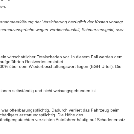
len.
rnahmeerklärung der Versicherung bezüglich der Kosten vorliegt
nsersatzansprüche wegen Verdienstausfall, Schmerzensgeld, usw.
in wirtschaftlicher Totalschaden vor. In diesem Fall werden dem
ufgeführten Restwertes erstattet.
s 30% über dem Wiederbeschaffungswert liegen (BGH-Urteil). Die
ionen selbständig und nicht weisungsgebunden ist.
t war offenbarungspflichtig. Dadurch verliert das Fahrzeug beim
hädigers erstattungspflichtig. Die Höhe des
ändigengutachten verzichten Autofahrer häufig auf Schadenersatz