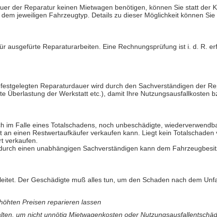
 Dauer der Reparatur keinen Mietwagen benötigen, können Sie statt de
 dem jeweiligen Fahrzeugtyp. Details zu dieser Möglichkeit können Sie 
r ausgefürte Reparaturarbeiten. Eine Rechnungsprüfung ist i. d. R. erf
 festgelegten Reparaturdauer wird durch den Sachverständigen der Re
te Überlastung der Werkstatt etc.), damit Ihre Nutzungsausfallkosten b
 im Falle eines Totalschadens, noch unbeschädigte, wiederverwendbare 
t an einen Restwertaufkäufer verkaufen kann. Liegt kein Totalschade
t verkaufen.
ng durch einen unabhängigen Sachverständigen kann dem Fahrzeugbesitz
eleitet. Der Geschädigte muß alles tun, um den Schaden nach dem Unfall
rhöhten Preisen reparieren lassen
halten, um nicht unnötig Mietwagenkosten oder Nutzungsausfallentschäd