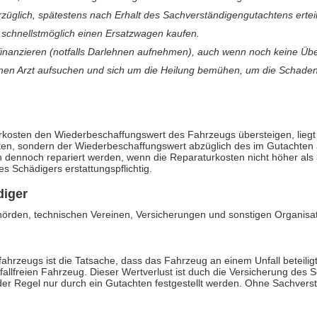
üglich, spätestens nach Erhalt des Sachverständigengutachtens ertei
 schnellstmöglich einen Ersatzwagen kaufen.
inanzieren (notfalls Darlehnen aufnehmen), auch wenn noch keine Übe
einen Arzt aufsuchen und sich um die Heilung bemühen, um die Schade
kosten den Wiederbeschaffungswert des Fahrzeugs übersteigen, liegt e
ten, sondern der Wiederbeschaffungswert abzüglich des im Gutachten a
nn dennoch repariert werden, wenn die Reparaturkosten nicht höher al
s Schädigers erstattungspflichtig.
diger
örden, technischen Vereinen, Versicherungen und sonstigen Organisat
fahrzeugs ist die Tatsache, dass das Fahrzeug an einem Unfall beteilig
llfreien Fahrzeug. Dieser Wertverlust ist duch die Versicherung des Sc
r Regel nur durch ein Gutachten festgestellt werden. Ohne Sachverst