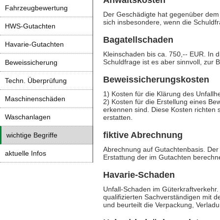
Anwaltskosten
Fahrzeugbewertung
Der Geschädigte hat gegenüber dem U
sich insbesondere, wenn die Schuldfra
HWS-Gutachten
Bagatellschaden
Havarie-Gutachten
Kleinschaden bis ca. 750,-- EUR. In d
Schuldfrage ist es aber sinnvoll, zur
Beweissicherung
Beweissicherungskosten
Techn. Überprüfung
1) Kosten für die Klärung des Unfallh
Maschinenschäden
2) Kosten für die Erstellung eines B
erkennen sind. Diese Kosten richten 
Waschanlagen
erstatten.
fiktive Abrechnung
wichtige Begriffe
Abrechnung auf Gutachtenbasis. Der 
aktuelle Infos
Erstattung der im Gutachten berechn
Havarie-Schaden
Unfall-Schaden im Güterkraftverkehr.
qualifizierten Sachverständigen mit 
und beurteilt die Verpackung, Verlad