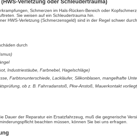
g (HWS-Verletzung oder Schleudertrauma)
krampfungen, Schmerzen im Hals-Rücken-Bereich oder Kopfschmerzen
uftreten. Sie weisen auf ein Schleudertrauma hin.
er HWS-Verletzung (Schmerzensgeld) sind in der Regel schwer durchse
kschäden durch
ismus)
ängel
kot, Industriestäube, Farbnebel, Hagelschläge)
se, Farbtonunterschiede, Lackläufer, Silikonblasen, mangelhafte Unte
ätsprüfung, ob z. B. Fahrradanstoß, Pkw-Anstoß, Mauerkontakt vorliegt
 die Dauer der Reparatur ein Ersatzfahrzeug, muß die gegnerische Vers
minderungspflicht beachten müssen, können Sie bei uns erfragen.
gung