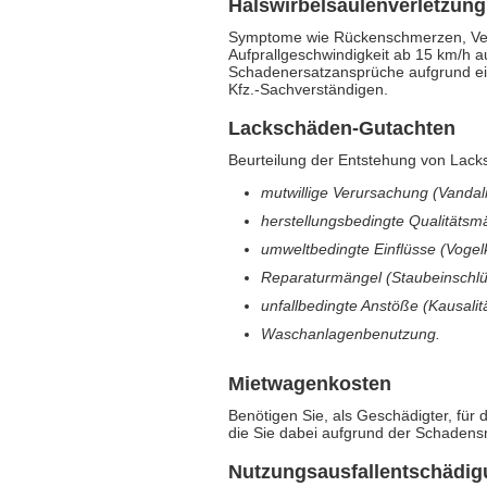
Halswirbelsäulenverletzun
Symptome wie Rückenschmerzen, Ver
Aufprallgeschwindigkeit ab 15 km/h a
Schadenersatzansprüche aufgrund ein
Kfz.-Sachverständigen.
Lackschäden-Gutachten
Beurteilung der Entstehung von Lac
mutwillige Verursachung (Vandal
herstellungsbedingte Qualitätsm
umweltbedingte Einflüsse (Vogel
Reparaturmängel (Staubeinschlüs
unfallbedingte Anstöße (Kausalit
Waschanlagenbenutzung.
Mietwagenkosten
Benötigen Sie, als Geschädigter, für
die Sie dabei aufgrund der Schadens
Nutzungsausfallentschädi